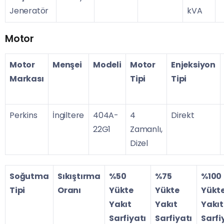
Jeneratör
kVA
Motor
Motor
Menşei
Modeli
Motor
Enjeksiyon
Markası
Tipi
Tipi
Perkins
İngiltere
404A-
4
Direkt
22G1
Zamanlı,
Dizel
Soğutma
Sıkıştırma
%50
%75
%100
Tipi
Oranı
Yükte
Yükte
Yükt
Yakıt
Yakıt
Yakıt
Sarfiyatı
Sarfiyatı
Sarfi