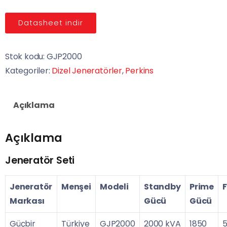
Datasheet indir
Stok kodu:
GJP2000
Kategoriler:
Dizel Jeneratörler
,
Perkins
Açıklama
Açıklama
Jeneratör Seti
Jeneratör
Menşei
Modeli
Standby
Prime
Markası
Gücü
Gücü
Güçbir
Türkiye
GJP2000
2000 kVA
1850
5