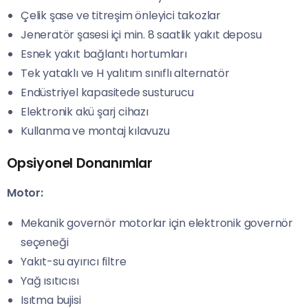
Çelik şase ve titreşim önleyici takozlar
Jeneratör şasesi içi min. 8 saatlik yakıt deposu
Esnek yakıt bağlantı hortumları
Tek yataklı ve H yalıtım sınıflı alternatör
Endüstriyel kapasitede susturucu
Elektronik akü şarj cihazı
Kullanma ve montaj kılavuzu
Opsiyonel Donanımlar
Motor:
Mekanik governör motorlar için elektronik governör
seçeneği
Yakıt-su ayırıcı filtre
Yağ ısıtıcısı
Isıtma bujisi