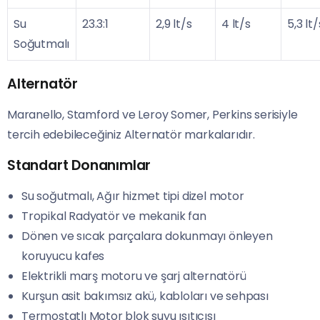
Su
23.3:1
2,9 lt/s
4 lt/s
5,3 lt/
Soğutmalı
Alternatör
Maranello, Stamford ve Leroy Somer, Perkins serisiyle
tercih edebileceğiniz Alternatör markalarıdır.
Standart Donanımlar
Su soğutmalı, Ağır hizmet tipi dizel motor
Tropikal Radyatör ve mekanik fan
Dönen ve sıcak parçalara dokunmayı önleyen
koruyucu kafes
Elektrikli marş motoru ve şarj alternatörü
Kurşun asit bakımsız akü, kabloları ve sehpası
Termostatlı Motor blok suyu ısıtıcısı