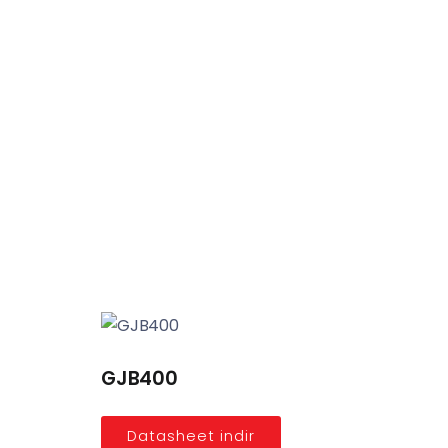
GJB400
Datasheet indir