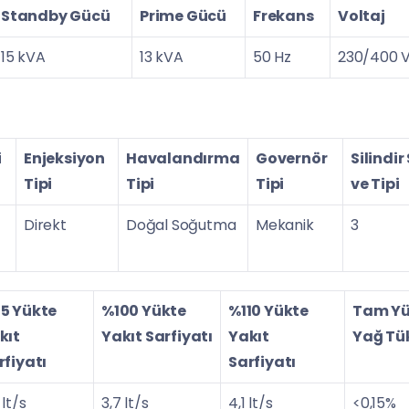
Standby Gücü
Prime Gücü
Frekans
Voltaj
15 kVA
13 kVA
50 Hz
230/400 
i
Enjeksiyon
Havalandırma
Governör
Silindir
Tipi
Tipi
Tipi
ve Tipi
Direkt
Doğal Soğutma
Mekanik
3
5 Yükte
%100 Yükte
%110 Yükte
Tam Yü
kıt
Yakıt Sarfiyatı
Yakıt
Yağ Tü
rfiyatı
Sarfiyatı
 lt/s
3,7 lt/s
4,1 lt/s
<0,15%