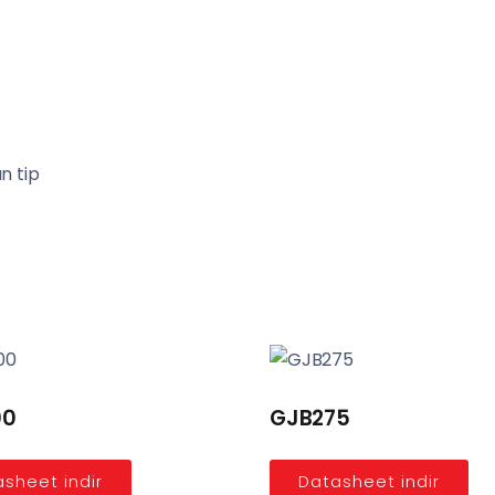
n tip
00
GJB275
sheet indir
Datasheet indir