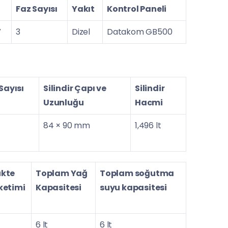
Faz Sayısı
Yakıt
Kontrol Paneli
V
3
Dizel
Datakom GB500
 Sayısı
Silindir Çapı ve
Silindir
Uzunluğu
Hacmi
84 × 90 mm
1,496 lt
kte
Toplam Yağ
Toplam soğutma
ketimi
Kapasitesi
suyu kapasitesi
6 lt
6 lt