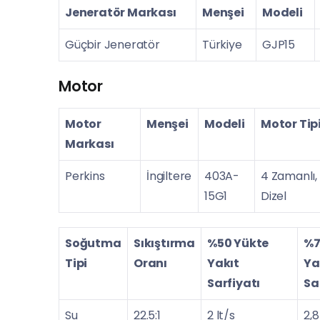
Jeneratör Markası
Menşei
Modeli
Güçbir Jeneratör
Türkiye
GJP15
Motor
Motor
Menşei
Modeli
Motor Tip
Markası
Perkins
İngiltere
403A-
4 Zamanlı,
15G1
Dizel
Soğutma
Sıkıştırma
%50 Yükte
%7
Tipi
Oranı
Yakıt
Ya
Sarfiyatı
Sa
Su
22.5:1
2 lt/s
2,8