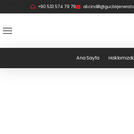
+90 533 574 79 79
ali.cindilli@gucbirjenera
Ana Sayfa
Hakkımızd