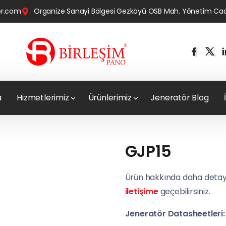
tor.com
Organize Sanayi Bölgesi Gezköyü OSB Mah. Yönetim Cad. 
a
Hizmetlerimiz
Ürünlerimiz
Jeneratör Blog
GJP15
Ürün hakkında daha detaylı
iletişime
geçebilirsiniz.
Jeneratör Datasheetleri