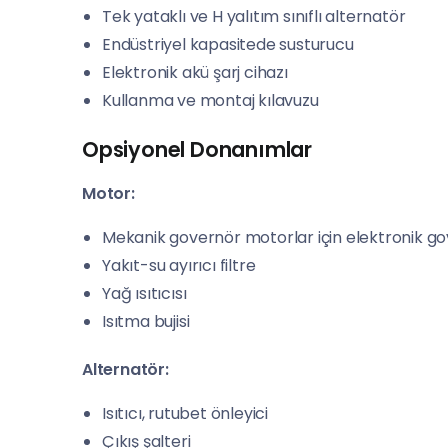
Tek yataklı ve H yalıtım sınıflı alternatör
Endüstriyel kapasitede susturucu
Elektronik akü şarj cihazı
Kullanma ve montaj kılavuzu
Opsiyonel Donanımlar
Motor:
Mekanik governör motorlar için elektronik g
Yakıt-su ayırıcı filtre
Yağ ısıtıcısı
Isıtma bujisi
Alternatör:
Isıtıcı, rutubet önleyici
Çıkış şalteri