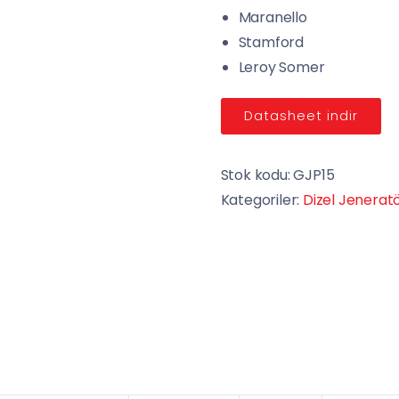
Maranello
Stamford
Leroy Somer
Datasheet indir
Stok kodu:
GJP15
Kategoriler:
Dizel Jeneratö