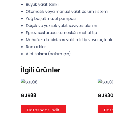
Büyük yakıt tankı
Otomatik veya manuel yakıt dolum sistemi
Yağ boşaltma, el pompası
Düşük ve yüksek yakıt seviyesi alarmı
Egzoz susturucusu, meskûn mahal tip
Muhafaza kabini; ses yalıtımlı tip veya açık ala
Römorklar
Alet takımı (bakım için)
İlgili ürünler
GJB88
GJB3
Datasheet indir
Data