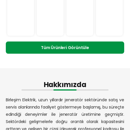
GJB9500E3
GJB9500E
GJB7500E
GJB6500E
Tüm Ürünleri Görüntüle
Hakkımızda
Birleşim Elektrik, uzun yıllardır jeneratör sektöründe satış ve
servis alanlarında faaliyet göstermeye başlamış, bu süreçte
edindiği deneyimler ile jeneratör üretimine geçmiştir.
Sektördeki gelişmelerle doğru orantılı olarak kapasitesini
arttıran ve gelişen bir çizgi izleyerek profesyonel kadrosu ile