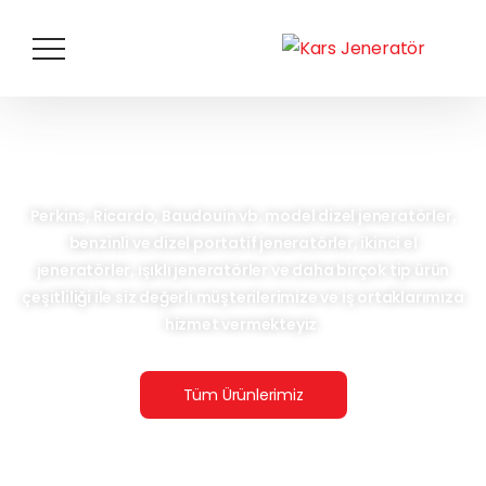
Perkins, Ricardo, Baudouin vb. model dizel jeneratörler,
benzinli ve dizel portatif jeneratörler, ikinci el
jeneratörler, ışıklı jeneratörler ve daha birçok tip ürün
çeşitliliği ile siz değerli müşterilerimize ve iş ortaklarımıza
hizmet vermekteyiz.
Tüm Ürünlerimiz