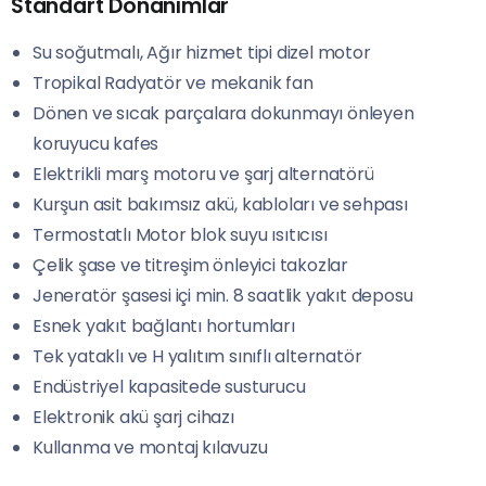
Standart Donanımlar
Su soğutmalı, Ağır hizmet tipi dizel motor
Tropikal Radyatör ve mekanik fan
Dönen ve sıcak parçalara dokunmayı önleyen
koruyucu kafes
Elektrikli marş motoru ve şarj alternatörü
Kurşun asit bakımsız akü, kabloları ve sehpası
Termostatlı Motor blok suyu ısıtıcısı
Çelik şase ve titreşim önleyici takozlar
Jeneratör şasesi içi min. 8 saatlik yakıt deposu
Esnek yakıt bağlantı hortumları
Tek yataklı ve H yalıtım sınıflı alternatör
Endüstriyel kapasitede susturucu
Elektronik akü şarj cihazı
Kullanma ve montaj kılavuzu