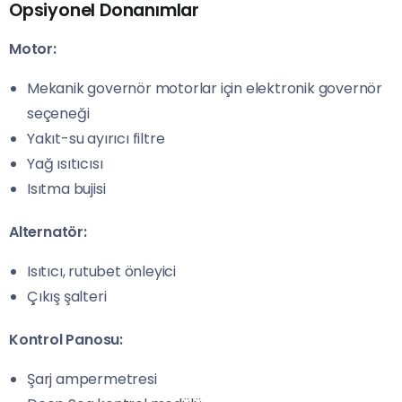
Opsiyonel Donanımlar
Motor:
Mekanik governör motorlar için elektronik governör
seçeneği
Yakıt-su ayırıcı filtre
Yağ ısıtıcısı
Isıtma bujisi
Alternatör:
Isıtıcı, rutubet önleyici
Çıkış şalteri
Kontrol Panosu:
Şarj ampermetresi