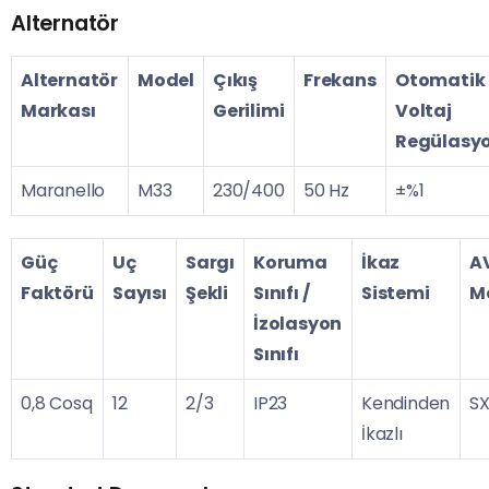
Alternatör
Alternatör
Model
Çıkış
Frekans
Otomatik
Markası
Gerilimi
Voltaj
Regülasy
Maranello
M33
230/400
50 Hz
±%1
Güç
Uç
Sargı
Koruma
İkaz
A
Faktörü
Sayısı
Şekli
Sınıfı /
Sistemi
M
İzolasyon
Sınıfı
0,8 Cosq
12
2/3
IP23
Kendinden
S
İkazlı