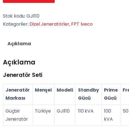
Stok kodu:
GJI110
Kategoriler:
Dizel Jeneratörler
,
FPT Iveco
Açıklama
Açıklama
Jeneratör Seti
Jeneratör
Menşei
Modeli
Standby
Prime
Fr
Markası
Gücü
Gücü
Güçbir
Türkiye
GJI110
110 kVA
100
50
Jeneratör
kVA