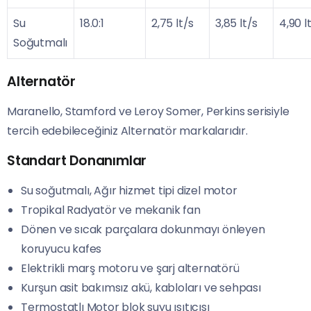
Su
18.0:1
2,75 lt/s
3,85 lt/s
4,90 l
Soğutmalı
Alternatör
Maranello, Stamford ve Leroy Somer, Perkins serisiyle
tercih edebileceğiniz Alternatör markalarıdır.
Standart Donanımlar
Su soğutmalı, Ağır hizmet tipi dizel motor
Tropikal Radyatör ve mekanik fan
Dönen ve sıcak parçalara dokunmayı önleyen
koruyucu kafes
Elektrikli marş motoru ve şarj alternatörü
Kurşun asit bakımsız akü, kabloları ve sehpası
Termostatlı Motor blok suyu ısıtıcısı