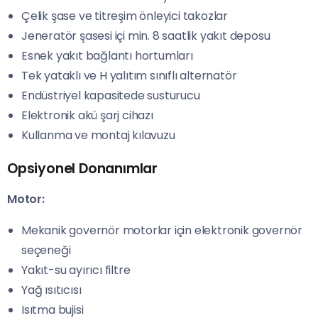
Çelik şase ve titreşim önleyici takozlar
Jeneratör şasesi içi min. 8 saatlik yakıt deposu
Esnek yakıt bağlantı hortumları
Tek yataklı ve H yalıtım sınıflı alternatör
Endüstriyel kapasitede susturucu
Elektronik akü şarj cihazı
Kullanma ve montaj kılavuzu
Opsiyonel Donanımlar
Motor:
Mekanik governör motorlar için elektronik governör
seçeneği
Yakıt-su ayırıcı filtre
Yağ ısıtıcısı
Isıtma bujisi