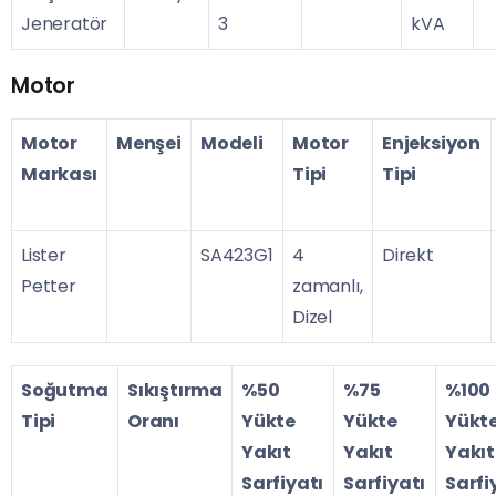
Jeneratör
3
kVA
Motor
Motor
Menşei
Modeli
Motor
Enjeksiyon
Markası
Tipi
Tipi
Lister
SA423G1
4
Direkt
Petter
zamanlı,
Dizel
Soğutma
Sıkıştırma
%50
%75
%100
Tipi
Oranı
Yükte
Yükte
Yükt
Yakıt
Yakıt
Yakıt
Sarfiyatı
Sarfiyatı
Sarfi