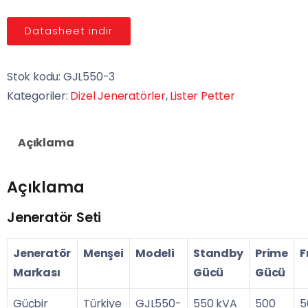
Datasheet indir
Stok kodu:
GJL550-3
Kategoriler:
Dizel Jeneratörler
,
Lister Petter
Açıklama
Açıklama
Jeneratör Seti
Jeneratör
Menşei
Modeli
Standby
Prime
F
Markası
Gücü
Gücü
Güçbir
Türkiye
GJL550-
550 kVA
500
5