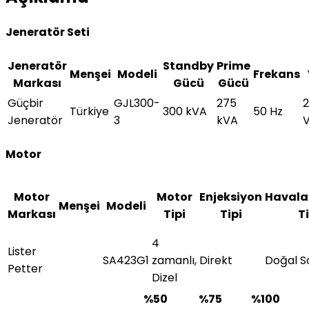
Jeneratör Seti
Jeneratör
Standby
Prime
Menşei
Modeli
Frekans
Markası
Gücü
Gücü
Güçbir
GJL300-
275
Türkiye
300 kVA
50 Hz
Jeneratör
3
kVA
Motor
Motor
Motor
Enjeksiyon
Havala
Menşei
Modeli
Markası
Tipi
Tipi
Ti
4
Lister
SA423G1
zamanlı,
Direkt
Doğal 
Petter
Dizel
%50
%75
%100