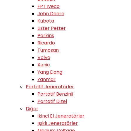
FPT Iveco
John Deere
Kubota
Lister Petter
Perkins
Ricardo
Tumosan
Volvo
Xenic
Yang Dong
Yanmar
Portatif Jeneratörler
Portatif Benzinli
Portatif Dizel
Diğer
İkinci El Jeneratörler
Işıklı Jeneratörler
Medium Voltage