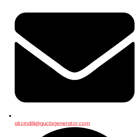
ali.cindilli@gucbirjenerator.com