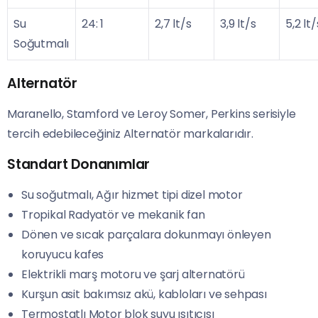
Su
24: 1
2,7 lt/s
3,9 lt/s
5,2 lt/
Soğutmalı
Alternatör
Maranello, Stamford ve Leroy Somer, Perkins serisiyle
tercih edebileceğiniz Alternatör markalarıdır.
Standart Donanımlar
Su soğutmalı, Ağır hizmet tipi dizel motor
Tropikal Radyatör ve mekanik fan
Dönen ve sıcak parçalara dokunmayı önleyen
koruyucu kafes
Elektrikli marş motoru ve şarj alternatörü
Kurşun asit bakımsız akü, kabloları ve sehpası
Termostatlı Motor blok suyu ısıtıcısı