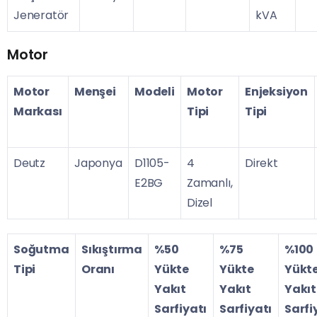
Jeneratör
kVA
Motor
Motor
Menşei
Modeli
Motor
Enjeksiyon
Markası
Tipi
Tipi
Deutz
Japonya
D1105-
4
Direkt
E2BG
Zamanlı,
Dizel
Soğutma
Sıkıştırma
%50
%75
%100
Tipi
Oranı
Yükte
Yükte
Yükt
Yakıt
Yakıt
Yakıt
Sarfiyatı
Sarfiyatı
Sarfi