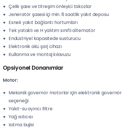
Çelik şase ve titreşim önleyici takozlar
Jeneratör şasesi içi min. 8 saatlik yakıt deposu
Esnek yakıt bağlantı hortumları
Tek yataklı ve H yalıtım sınıflı alternatör
Endüstriyel kapasitede susturucu
Elektronik akü şarj cihazı
Kullanma ve montaj kılavuzu
Opsiyonel Donanımlar
Motor:
Mekanik governör motorlar için elektronik governör
seçeneği
Yakıt-su ayırıcı filtre
Yağ ısıtıcısı
Isıtma bujisi