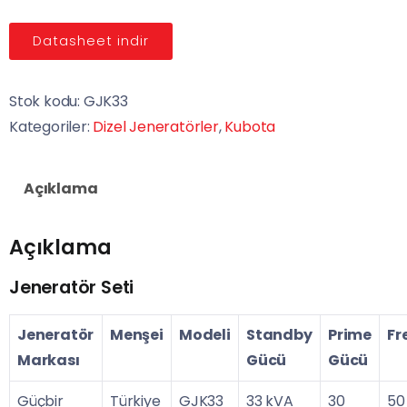
Datasheet indir
Stok kodu:
GJK33
Kategoriler:
Dizel Jeneratörler
,
Kubota
Açıklama
Açıklama
Jeneratör Seti
Jeneratör
Menşei
Modeli
Standby
Prime
Fr
Markası
Gücü
Gücü
Güçbir
Türkiye
GJK33
33 kVA
30
50