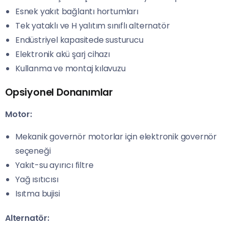
Esnek yakıt bağlantı hortumları
Tek yataklı ve H yalıtım sınıflı alternatör
Endüstriyel kapasitede susturucu
Elektronik akü şarj cihazı
Kullanma ve montaj kılavuzu
Opsiyonel Donanımlar
Motor:
Mekanik governör motorlar için elektronik governör
seçeneği
Yakıt-su ayırıcı filtre
Yağ ısıtıcısı
Isıtma bujisi
Alternatör: