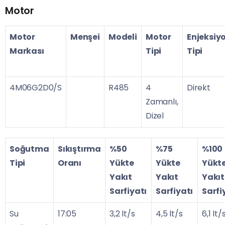
Motor
Motor
Menşei
Modeli
Motor
Enjeksiy
Markası
Tipi
Tipi
4M06G2D0/S
R485
4
Direkt
Zamanlı,
Dizel
Soğutma
Sıkıştırma
%50
%75
%100
Tipi
Oranı
Yükte
Yükte
Yükt
Yakıt
Yakıt
Yakıt
Sarfiyatı
Sarfiyatı
Sarfi
Su
17:05
3,2 lt/s
4,5 lt/s
6,1 lt/